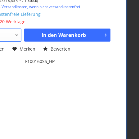
ck (13,33 € * / 1 Stück)
l. Versandkosten, wenn nicht versandkostenfrei
stenfreie Lieferung
 20 Werktage
In den
Warenkorb
hen
Merken
Bewerten
F100160SS_HP