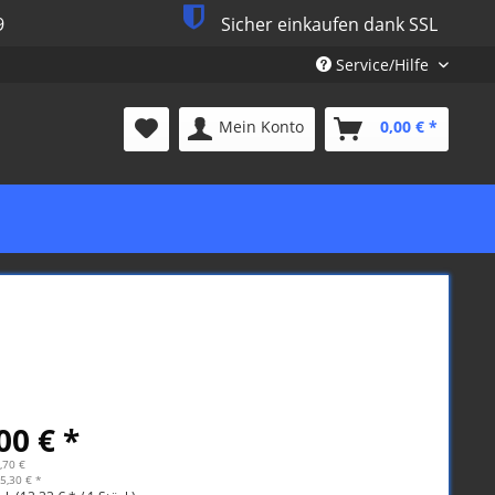
9
Sicher einkaufen dank SSL
Service/Hilfe
Mein Konto
0,00 € *
00 € *
,70 €
5,30 € *