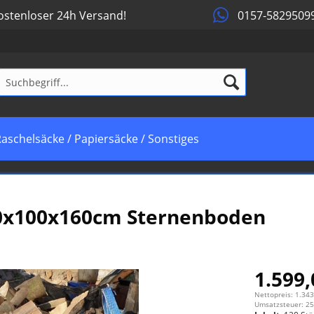
stenloser 24h Versand!
0157-5829509
aschelsäcke / Papiersäcke / Sonstiges
0x100x160cm Sternenboden
1.599,
Nettopreis: 1.343
Umsatzsteuer: 25