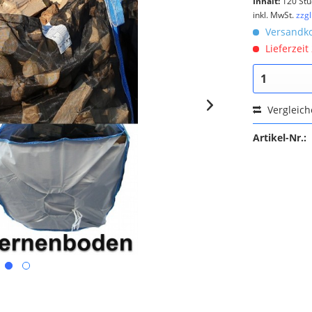
Inhalt:
120 Stü
inkl. MwSt.
zzg
Versandko
Lieferzeit
Vergleic
Artikel-Nr.: