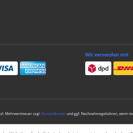
Wir versenden mit
etzl. Mehrwertsteuer zzgl.
Versandkosten
und ggf. Nachnahmegebühren, wenn nic
© by packing4u | Theme by
muto.at