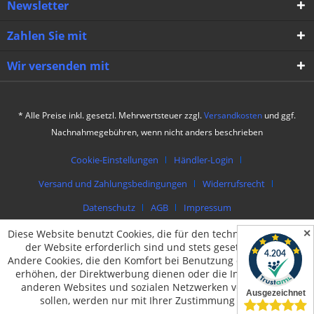
Newsletter
Zahlen Sie mit
Wir versenden mit
* Alle Preise inkl. gesetzl. Mehrwertsteuer zzgl.
Versandkosten
und ggf.
Nachnahmegebühren, wenn nicht anders beschrieben
Cookie-Einstellungen
Händler-Login
Versand und Zahlungsbedingungen
Widerrufsrecht
Datenschutz
AGB
Impressum
✕
Diese Website benutzt Cookies, die für den technischen Betrieb
© by packing4u | Theme by
muto.at
der Website erforderlich sind und stets gesetzt werden.
Andere Cookies, die den Komfort bei Benutzung dieser Website
erhöhen, der Direktwerbung dienen oder die Interaktion mit
anderen Websites und sozialen Netzwerken vereinfachen
sollen, werden nur mit Ihrer Zustimmung gesetzt.