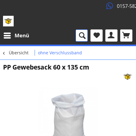
0157-58295099
Menü
Übersicht
ohne Verschlussband
PP Gewebesack 60 x 135 cm