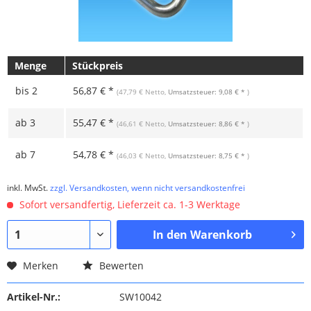
Menge
Stückpreis
bis
2
56,87 € *
(47,79 € Netto,
Umsatzsteuer: 9,08 € *
)
ab
3
55,47 € *
(46,61 € Netto,
Umsatzsteuer: 8,86 € *
)
ab
7
54,78 € *
(46,03 € Netto,
Umsatzsteuer: 8,75 € *
)
inkl. MwSt.
zzgl. Versandkosten, wenn nicht versandkostenfrei
Sofort versandfertig, Lieferzeit ca. 1-3 Werktage
In den
Warenkorb
Merken
Bewerten
Artikel-Nr.:
SW10042