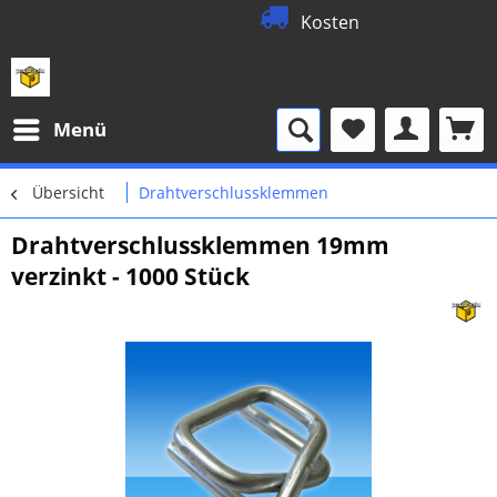
Kostenloser 2
0
Menü
Übersicht
Drahtverschlussklemmen
Drahtverschlussklemmen 19mm
verzinkt - 1000 Stück