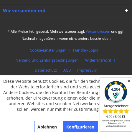
Wir versenden mit
* Alle Preise inkl. gesetzl. Mehrwertsteuer zzgl.
Versandkosten
und ggf.
Nachnahmegebühren, wenn nicht anders beschrieben
Cookie-Einstellungen
Händler-Login
Versand und Zahlungsbedingungen
Widerrufsrecht
Datenschutz
AGB
Impressum
✕
Diese Website benutzt Cookies, die für den technischen Betrieb
© by packing4u | Theme by
muto.at
der Website erforderlich sind und stets gesetzt werden.
Andere Cookies, die den Komfort bei Benutzung dieser Website
erhöhen, der Direktwerbung dienen oder die Interaktion mit
anderen Websites und sozialen Netzwerken vereinfachen
sollen, werden nur mit Ihrer Zustimmung gesetzt.
Ablehnen
Konfigurieren