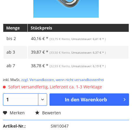
Menge
Stückpreis
bis
2
40,16 € *
(33,75 € Netto,
Umsatzsteuer: 6,41 € *
)
ab
3
39,87 € *
(33,50 € Netto,
Umsatzsteuer: 6,37 € *
)
ab
7
38,78 € *
(32,59 € Netto,
Umsatzsteuer: 6,19 € *
)
inkl. MwSt.
zzgl. Versandkosten, wenn nicht versandkostenfrei
Sofort versandfertig, Lieferzeit ca. 1-3 Werktage
In den
Warenkorb
Merken
Bewerten
Artikel-Nr.:
SW10047