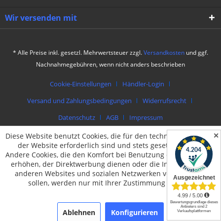
Wir versenden mit
* Alle Preise inkl. gesetzl. Mehrwertsteuer zzgl.
Versandkosten
und ggf.
Nachnahmegebühren, wenn nicht anders beschrieben
Cookie-Einstellungen
Händler-Login
Versand und Zahlungsbedingungen
Widerrufsrecht
Datenschutz
AGB
Impressum
✕
Diese Website benutzt Cookies, die für den technischen Betrieb
© by packing4u | Theme by
muto.at
der Website erforderlich sind und stets gesetzt werden.
Andere Cookies, die den Komfort bei Benutzung dieser Website
erhöhen, der Direktwerbung dienen oder die Interaktion mit
anderen Websites und sozialen Netzwerken vereinfachen
sollen, werden nur mit Ihrer Zustimmung gesetzt.
Ablehnen
Konfigurieren