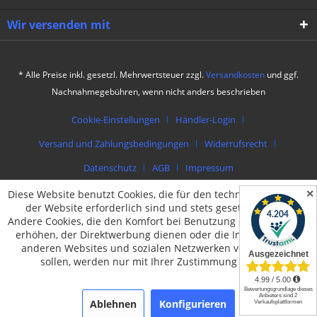
Wir versenden mit
* Alle Preise inkl. gesetzl. Mehrwertsteuer zzgl.
Versandkosten
und ggf.
Nachnahmegebühren, wenn nicht anders beschrieben
Cookie-Einstellungen
Händler-Login
Versand und Zahlungsbedingungen
Widerrufsrecht
Datenschutz
AGB
Impressum
✕
Diese Website benutzt Cookies, die für den technischen Betrieb
© by packing4u | Theme by
muto.at
der Website erforderlich sind und stets gesetzt werden.
Andere Cookies, die den Komfort bei Benutzung dieser Website
erhöhen, der Direktwerbung dienen oder die Interaktion mit
anderen Websites und sozialen Netzwerken vereinfachen
sollen, werden nur mit Ihrer Zustimmung gesetzt.
Ablehnen
Konfigurieren