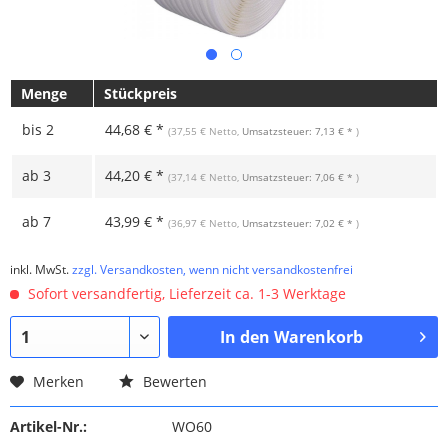
Menge
Stückpreis
bis
2
44,68 € *
(37,55 € Netto,
Umsatzsteuer: 7,13 € *
)
ab
3
44,20 € *
(37,14 € Netto,
Umsatzsteuer: 7,06 € *
)
ab
7
43,99 € *
(36,97 € Netto,
Umsatzsteuer: 7,02 € *
)
inkl. MwSt.
zzgl. Versandkosten, wenn nicht versandkostenfrei
Sofort versandfertig, Lieferzeit ca. 1-3 Werktage
In den
Warenkorb
Merken
Bewerten
Artikel-Nr.:
WO60