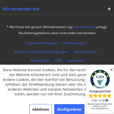
Wir versenden mit
* Alle Preise inkl. gesetzl. Mehrwertsteuer zzgl.
Versandkosten
und ggf.
Nachnahmegebühren, wenn nicht anders beschrieben
Cookie-Einstellungen
Händler-Login
Versand und Zahlungsbedingungen
Widerrufsrecht
Datenschutz
AGB
Impressum
✕
Diese Website benutzt Cookies, die für den technischen Betrieb
© by packing4u | Theme by
muto.at
der Website erforderlich sind und stets gesetzt werden.
Andere Cookies, die den Komfort bei Benutzung dieser Website
erhöhen, der Direktwerbung dienen oder die Interaktion mit
anderen Websites und sozialen Netzwerken vereinfachen
sollen, werden nur mit Ihrer Zustimmung gesetzt.
Ablehnen
Konfigurieren