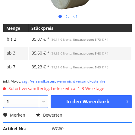
Menge
Stückpreis
bis
2
35,87 € *
(30,14 € Netto,
Umsatzsteuer: 5,73 € *
)
ab
3
35,60 € *
(29,92 € Netto,
Umsatzsteuer: 5,68 € *
)
ab
7
35,23 € *
(29,61 € Netto,
Umsatzsteuer: 5,63 € *
)
inkl. MwSt.
zzgl. Versandkosten, wenn nicht versandkostenfrei
Sofort versandfertig, Lieferzeit ca. 1-3 Werktage
In den
Warenkorb
Merken
Bewerten
Artikel-Nr.:
WG60